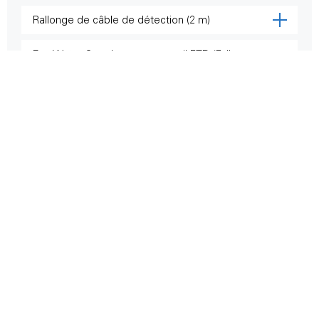
Rallonge de câble de détection (2 m)
Eve Water Guard est un appareil FTD (Full
Thread Device). Qu’est-ce que cela signifie ?
Au bout de combien de temps l’alarme se
déclenche-t-elle ?
Comment surveiller les zones difficiles
d’accès ?
Matter