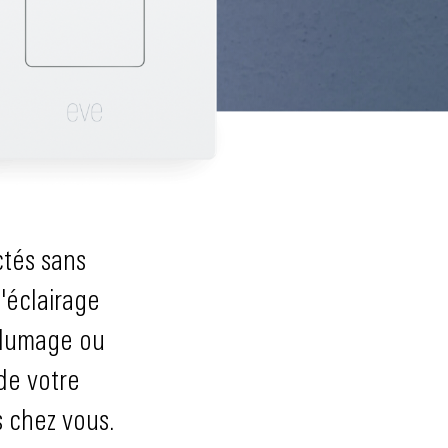
ctés sans
'éclairage
allumage ou
de votre
 chez vous.