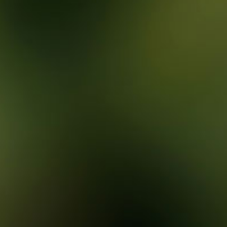
r au panier
is de port
ssez votre pays