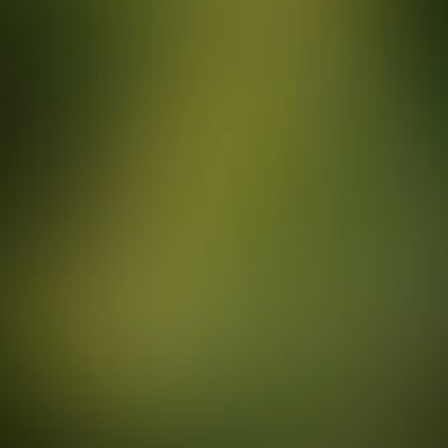
VOTRE CHOIX
Ajoute
TVA incl., hors fra
Achetez chez nos partenaires
Choisi