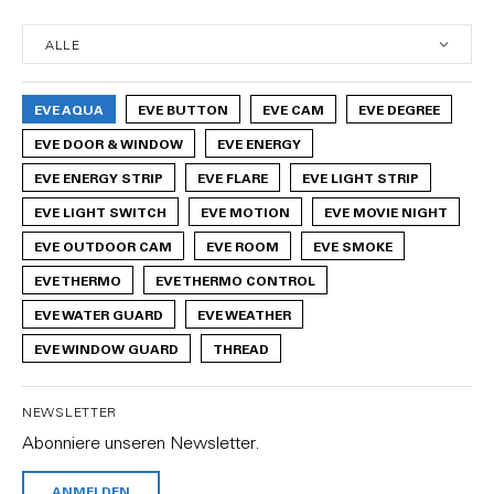
EVE AQUA
EVE BUTTON
EVE CAM
EVE DEGREE
EVE DOOR & WINDOW
EVE ENERGY
EVE ENERGY STRIP
EVE FLARE
EVE LIGHT STRIP
EVE LIGHT SWITCH
EVE MOTION
EVE MOVIE NIGHT
EVE OUTDOOR CAM
EVE ROOM
EVE SMOKE
EVE THERMO
EVE THERMO CONTROL
EVE WATER GUARD
EVE WEATHER
EVE WINDOW GUARD
THREAD
NEWSLETTER
Abonniere unseren Newsletter.
ANMELDEN