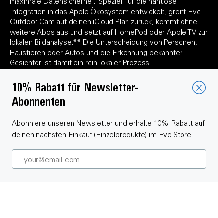
maximale Datensicherheit. Speziell für die nahtlose
Integration in das Apple-Ökosystem entwickelt, greift Eve
Outdoor Cam auf deinen iCloud-Plan zurück, kommt ohne
weitere Abos aus und setzt auf HomePod oder Apple TV zur
lokalen Bildanalyse.** Die Unterscheidung von Personen,
Haustieren oder Autos und die Erkennung bekannter
Gesichter ist damit ein rein lokaler Prozess.
Mehr zu Eve Outdoor Cam
10% Rabatt für Newsletter-
Abonnenten
Spare 33% mit dem Code*
Abonniere unseren Newsletter und erhalte 10% Rabatt auf
In den Warenkorb
SECURE33
deinen nächsten Einkauf (Einzelprodukte) im Eve Store.
$274.95