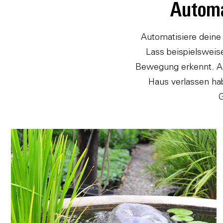
Automa
Automatisiere deine
Lass beispielswei
Bewegung erkennt. Ak
Haus verlassen hab
G