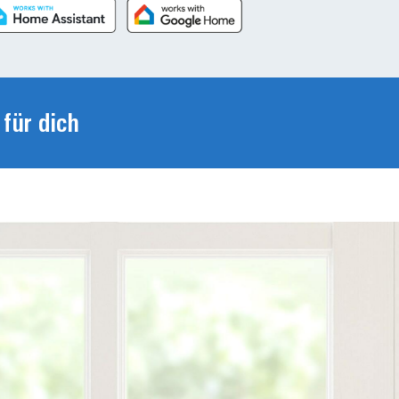
DEINE WAHL
 für dich
in de
inkl. MwSt., zzgl
Bei unseren Partnern kaufen
W