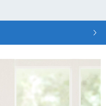
n Warenkorb
. Versandkosten
ähle dein Land