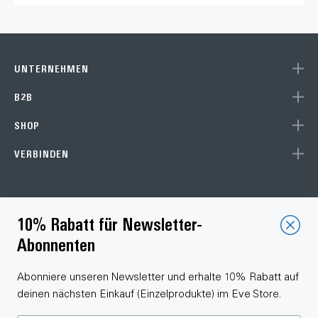
UNTERNEHMEN
B2B
SHOP
VERBINDEN
Choose your language
10% Rabatt für Newsletter-
Abonnenten
Abonniere unseren Newsletter und erhalte 10% Rabatt auf
deinen nächsten Einkauf (Einzelprodukte) im Eve Store.