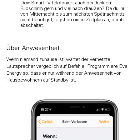
Dein Smart TV telefoniert auch bei dunklem
Dazu
Bildschirm gern und viel nach draußen? Da du ihn
Detai
von Mitternacht bis zum nächsten Spätnachmittag
die 
nicht benötigst, legst du einen Zeitplan an, der ihn
und e
abschaltet.
Woch
verse
Über Anwesenheit
Wenn niemand zuhause ist, wartet der vernetzte
Lautsprecher vergeblich auf Befehle. Programmiere Eve
Energy so, dass er nur während der Anwesenheit von
Hausbewohnern auf Standby ist.