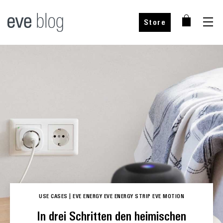
Store
Bei unseren Partnern kaufen
Bei unseren Partner kaufen
Bei unseren Partner kaufen
Bei unseren Partner kaufen
Wähle dein Land
Wähle dein Land
Wähle dein Land
USE CASES
|
EVE ENERGY
EVE ENERGY STRIP
EVE MOTION
Wähle dein Land
In drei Schritten den heimischen