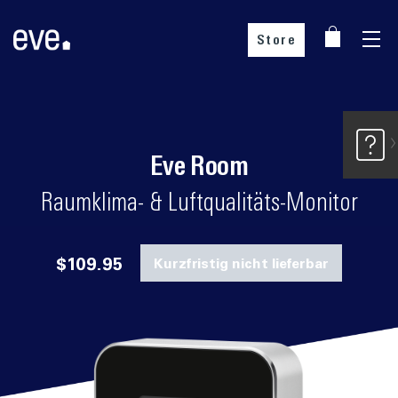
Store
Nur im Eve Store erhältlich
Eve Room
Wähle dein Land
Raumklima- & Luftqualitäts-Monitor
$109.95
Kurzfristig nicht lieferbar