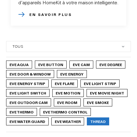
d’appareils HomeKit à votre maison intelligente.
EN SAVOIR PLUS
EVE AQUA
EVE BUTTON
EVE CAM
EVE DEGREE
EVE DOOR & WINDOW
EVE ENERGY
EVE ENERGY STRIP
EVE FLARE
EVE LIGHT STRIP
EVE LIGHT SWITCH
EVE MOTION
EVE MOVIE NIGHT
EVE OUTDOOR CAM
EVE ROOM
EVE SMOKE
EVE THERMO
EVE THERMO CONTROL
EVE WATER GUARD
EVE WEATHER
THREAD