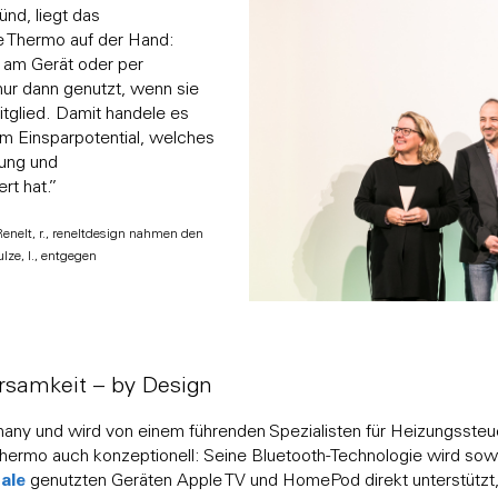
nd, liegt das
e Thermo auf der Hand:
 am Gerät oder per
ur dann genutzt, wenn sie
itglied. Damit handele es
em Einsparpotential, welches
tung und
ert hat.”
 Renelt, r., reneltdesign nahmen den
lze, l., entgegen
rsamkeit – by Design
any und wird von einem führenden Spezialisten für Heizungssteue
rmo auch konzeptionell: Seine Bluetooth-Technologie wird sow
ale
genutzten Geräten Apple TV und HomePod direkt unterstützt,