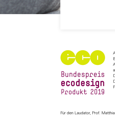
A
B
A
a
D
D
Für den Laudator, Prof. Matth