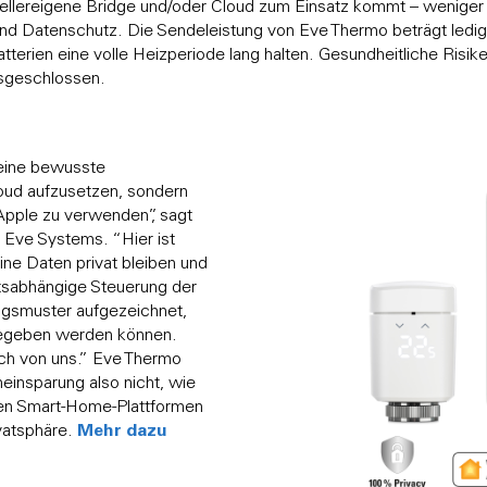
stellereigene Bridge und/oder Cloud zum Einsatz kommt – wenige
nd Datenschutz. Die Sendeleistung von Eve Thermo beträgt ledigli
terien eine volle Heizperiode lang halten. Gesundheitliche Risiken
Bei unseren Partnern kaufen
Bei unseren Partner kaufen
usgeschlossen.
 eine bewusste
oud aufzusetzen, sondern
 Apple zu verwenden”, sagt
, Eve Systems. “Hier ist
ine Daten privat bleiben und
rtsabhängige Steuerung der
Wähle dein Land
gsmuster aufgezeichnet,
gegeben werden können.
ch von uns.” Eve Thermo
Wähle dein Land
neinsparung also nicht, wie
oßen Smart-Home-Plattformen
Mehr dazu
ivatsphäre.