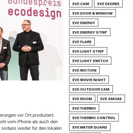
EVE CAM
EVE DEGREE
EVE DOOR & WINDOW
EVE ENERGY
EVE ENERGY STRIP
EVE FLARE
EVE LIGHT STRIP
EVE LIGHT SWITCH
EVE MOTION
EVE MOVIE NIGHT
EVE OUTDOOR CAM
EVE ROOM
EVE SMOKE
EVE THERMO
rungen vor Ort produziert.
EVE THERMO CONTROL
ohl vom iPhone als auch den
EVE WATER GUARD
 sodass weder für den lokalen