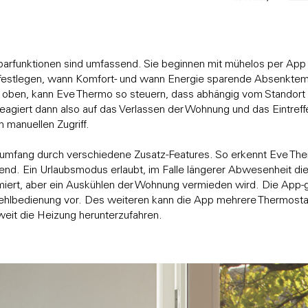
parfunktionen sind umfassend. Sie beginnen mit mühelos per App
e festlegen, wann Komfort- und wann Energie sparende Absenktemp
he oben, kann Eve Thermo so steuern, dass abhängig vom Standort
eagiert dann also auf das Verlassen der Wohnung und das Eintreffe
 manuellen Zugriff.
umfang durch verschiedene Zusatz-Features. So erkennt Eve The
end. Ein Urlaubsmodus erlaubt, im Falle längerer Abwesenheit di
iert, aber ein Auskühlen der Wohnung vermieden wird. Die App-
hlbedienung vor. Des weiteren kann die App mehrere Thermostat
eit die Heizung herunterzufahren.