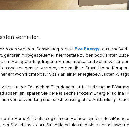
sten Verhalten
Eve Energy
eckdosen wie dem Schwesterprodukt
, das eine Ve
t, gehören App-gesteuerte Thermostate zu den populärsten Zub
ie am Handgelenk getragene Fitnesstracker und Schrittzähler p
altensweisen genutzt werden, sorgen diese Smart-Home-Kompone
henem Wohnkomfort für Spaß an einer energiebewussten Alltags
 wird laut der Deutschen Energieagentur für Heizung und Warmw
d absenken, sparen Sie bereits sechs Prozent Energie”, so Ina H
t ohne Verschwendung und für Absenkung ohne Auskühlung.” Quel
ndete HomeKit-Technologie in das Betriebssystem des iPhone eing
nd der Sprachassistentin Siri völlig nahtlos und ohne nennenswer