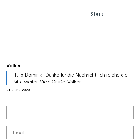
Store
Volker
In
Hallo Dominik! Danke für die Nachricht, ich reiche die
reply
Bitte weiter. Viele Grüße, Volker
to
DEC 31, 2020
(No
subject)
by
Dominik