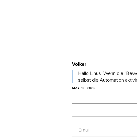
PRODUCTS
ABOUT EVE
SOLUT
Volker
In
Hallo Linus! Wenn die 'Bew
reply
selbst die Automation aktivi
to
MAY 10, 2022
(No
subject)
by
Linus