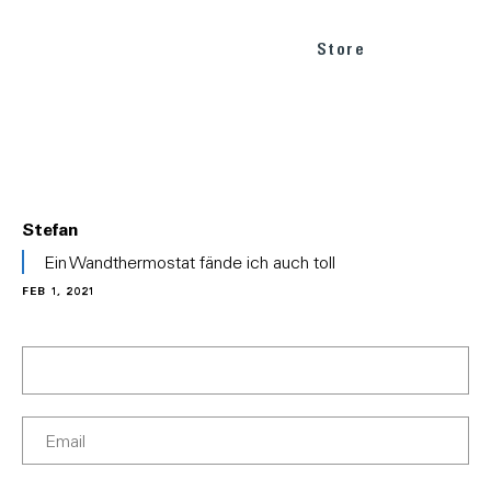
Store
Stefan
In
Ein Wandthermostat fände ich auch toll
reply
FEB 1, 2021
to
(No
subject)
by
Dustin