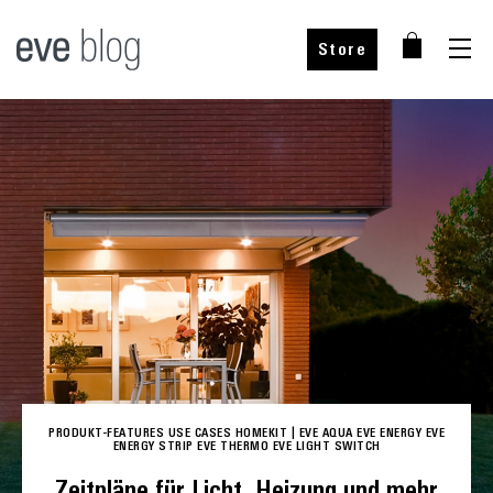
Store
Bei unseren Partnern kaufen
Bei unseren Partnern kaufen
Bei unseren Partnern kaufen
Nur im Eve Store erhältlich
Wähle dein Land.
Wähle dein Land
Wähle dein Land
Wähle dein Land
PRODUKT-FEATURES
USE CASES
HOMEKIT
|
EVE AQUA
EVE ENERGY
EVE
ENERGY STRIP
EVE THERMO
EVE LIGHT SWITCH
Zeitpläne für Licht, Heizung und mehr