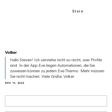
Store
Volker
In
Hallo Steven! Ich verstehe nicht so recht, was Profile
reply
sind. In der App Eve liegen Automationen, die Sie
to
zuweisen können zu jedem Eve Thermo. Mehr müssen
(No
Sie nicht machen. Viele Grüße, Volker
subject)
by
DEC 14, 2022
Steven