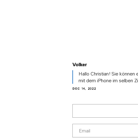
PRODUKTE
ÜBER EVE
LÖSUNGE
Volker
In
Hallo Christian! Sie können 
reply
mit dem iPhone im selben Z
to
DEC 14, 2022
(No
subject)
by
Christian
Carl