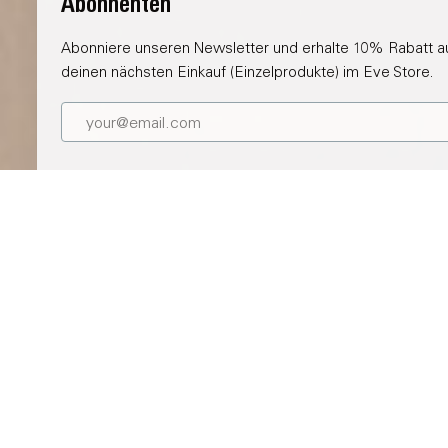
Abonnenten
Abonniere unseren Newsletter und erhalte 10% Rabatt auf
deinen nächsten Einkauf (Einzelprodukte) im Eve Store.
100% Privatsphäre
Keine Eve-Cloud, keine Registrierung und kein Tracking,
sodass zu keinem Zeitpunkt Daten gesammelt werden.
Lokale Prozesse und direkte Kommunikation zwischen Eve-
Gerät und Smartphone oder Steuerzentrale, ohne Bridge
oder Abhängigkeit von einer Cloud.