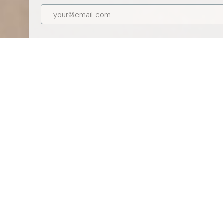
Une confidentialité absolue
Pas de cloud Eve, pas d’inscription et pas de pistage, pour
une protection totale de vos données. Intelligence locale et
communication directe entre les appareils Eve et les
smartphones ou concentrateurs, sans dépendance vis-à-vis
du cloud.