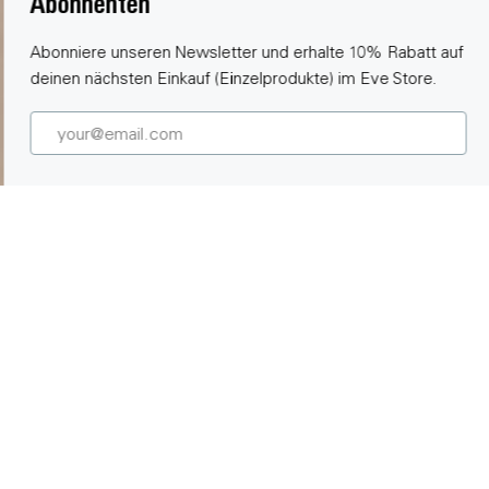
Abonnenten
Abonniere unseren Newsletter und erhalte 10% Rabatt auf
deinen nächsten Einkauf (Einzelprodukte) im Eve Store.
100% Privatsphäre
Keine Eve-Cloud, keine Registrierung und kein Tracking,
sodass zu keinem Zeitpunkt Daten gesammelt werden.
Lokale Prozesse und direkte Kommunikation zwischen Eve-
Gerät und Smartphone oder Steuerzentrale, ohne Bridge
oder Abhängigkeit von einer Cloud.